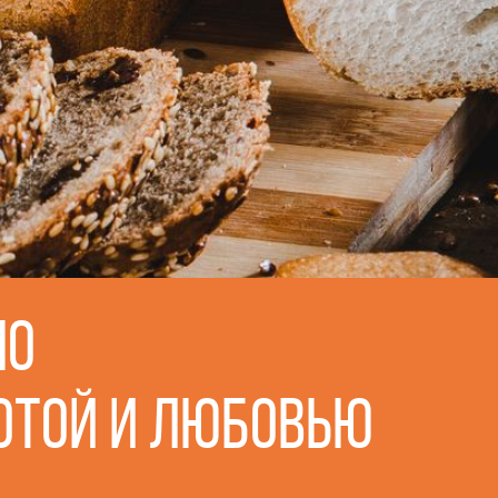
но
отой и любовью