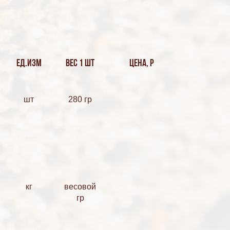
Ед.изм
Вес 1 шт
Цена, Р
шт
280 гр
кг
весовой
гр