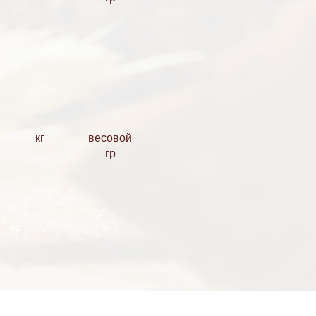
кг
весовой
гр