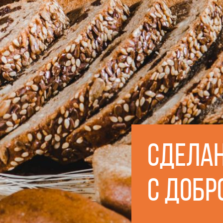
Сдела
с добр