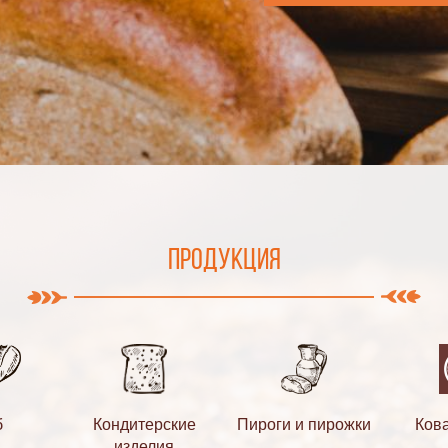
Продукция
б
Кондитерские
Пироги и пирожки
Кова
изделия