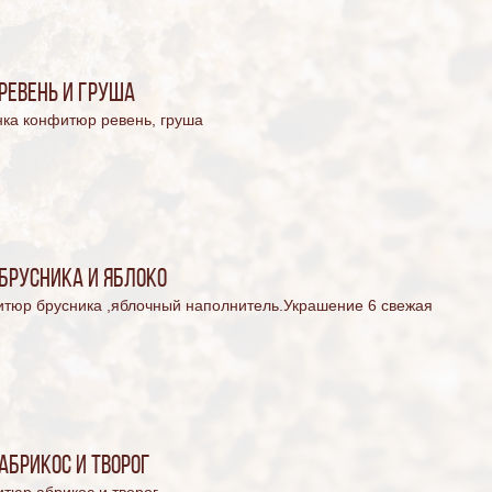
ревень и груша
нка конфитюр ревень, груша
брусника и яблоко
итюр брусника ,яблочный наполнитель.Украшение 6 свежая
абрикос и творог
тюр абрикос и творог.