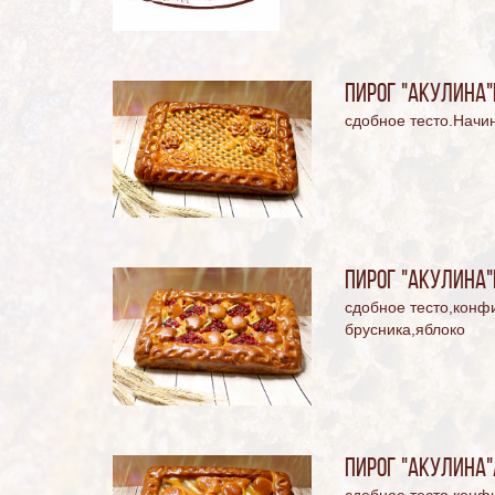
Пирог "Акулина"
сдобное тесто.Начи
Пирог "Акулина"
сдобное тесто,конф
брусника,яблоко
Пирог "Акулина"
сдобное тесто,конфи